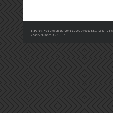
St.Peter's Free Church St.Peter's Street Dundee DD1 4JJ Tel: 013
Charity Number SC038144