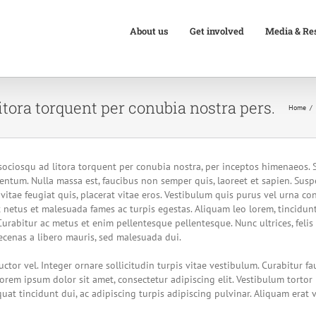
About us
Get involved
Media & Re
litora torquent per conubia nostra pers.
Home
ti sociosqu ad litora torquent per conubia nostra, per inceptos himenaeos
ntum. Nulla massa est, faucibus non semper quis, laoreet et sapien. Sus
vitae feugiat quis, placerat vitae eros. Vestibulum quis purus vel urna con
t netus et malesuada fames ac turpis egestas. Aliquam leo lorem, tincidun
rabitur ac metus et enim pellentesque pellentesque. Nunc ultrices, felis 
aecenas a libero mauris, sed malesuada dui.
ctor vel. Integer ornare sollicitudin turpis vitae vestibulum. Curabitur 
Lorem ipsum dolor sit amet, consectetur adipiscing elit. Vestibulum tortor
quat tincidunt dui, ac adipiscing turpis adipiscing pulvinar. Aliquam erat 