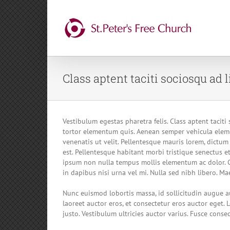
Skip
to
content
Class aptent taciti sociosqu ad 
Vestibulum egestas pharetra felis. Class aptent taci
tortor elementum quis. Aenean semper vehicula eleme
venenatis ut velit. Pellentesque mauris lorem, dictum 
est. Pellentesque habitant morbi tristique senectus e
ipsum non nulla tempus mollis elementum ac dolor. Cu
in dapibus nisi urna vel mi. Nulla sed nibh libero. M
Nunc euismod lobortis massa, id sollicitudin augue au
laoreet auctor eros, et consectetur eros auctor eget. 
justo. Vestibulum ultricies auctor varius. Fusce conse