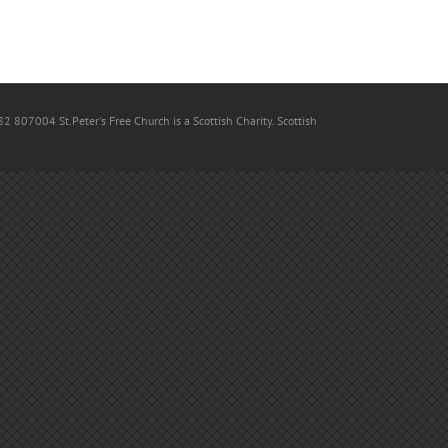
82 807004 St.Peter's Free Church is a Scottish Charity. Scottish