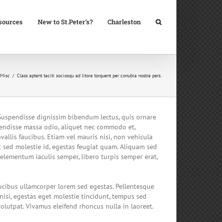
sources
New to St.Peter’s?
Charleston
Misc
Class aptent taciti sociosqu ad litora torquent per conubia nostra pers.
. Suspendisse dignissim bibendum lectus, quis ornare
pendisse massa odio, aliquet nec commodo et,
vallis faucibus. Etiam vel mauris nisi, non vehicula
t sed molestie id, egestas feugiat quam. Aliquam sed
elementum iaculis semper, libero turpis semper erat,
faucibus ullamcorper lorem sed egestas. Pellentesque
 nisi, egestas eget molestie tincidunt, tempus sed
volutpat. Vivamus eleifend rhoncus nulla in laoreet.